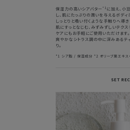
*1
保湿力の高いシアバター
に加え、小
中国・四国・九州
し、肌にたっぷりの潤いを与えるボディ
しっとりと吸い付くような手触りへ導き
沖縄県・離島
肌にすっとなじむ、みずみずしいテクス
ケアにもお手軽にご使用いただけます
爽やかなシトラス調の中に深みあるティ
※以下に該当する場合、上記の日程で発
り。
・交通状況や天候による遅延
・ラッピングのご注文、繁忙期および休
*1 シア脂 / 保湿成分 *2 オリーブ葉エキ
・ご注文内容の確認にお時間を要する
・複数製品購入により配送手配に時間
SET RE