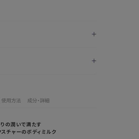
日指定を承っております。
けます
のお届けとなります。
ご満足いただけない場合、期間内*であれば、返
の配送となります。
す。
使用方法
成分・詳細
の目安
了メールの翌日から10日間。対象の直営店舗でご購
3〜4日
ぷりの潤いで満たす
クスチャーのボディミルク
2〜3日