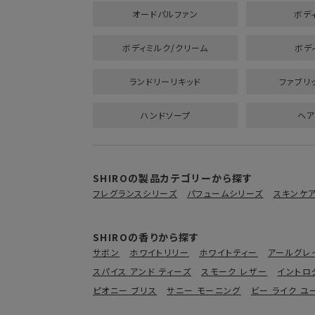
オードパルファン
ボデ
ボディミルク/クリーム
ボデ
ランドリーリキッド
ファブリ
ハンドソープ
ヘア
SHIROの製品カテゴリーから探す
フレグランスシリーズ
パフュームシリーズ
スキンケ
SHIROの香りから探す
サボン
ホワイトリリー
ホワイトティー
アールグレ
スパイス アンド ティーズ
スモーク レザー
イントロ
ピオニー ブリス
サニー モーニング
ビー ライク ユ