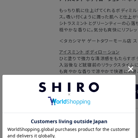
もっちり肌に仕上げてくれるボディミル
ス。吸い付くように潤った肌へと仕上が
シトラスミントとグリーンティーの心落
穏やかな香りに。気分も爽快にリフレッ
＜タカシマヤ ゲートタワーモール店 ス
アイスミント ボディローション
ひと塗りで強力な清涼感をもたらすボデ
入浴後など就寝前のリラックスタイムに
も爽やかな香りで涼やかで快適にお過
アイスミン
■スタッフコメント
本社スタッフ＜CS＞