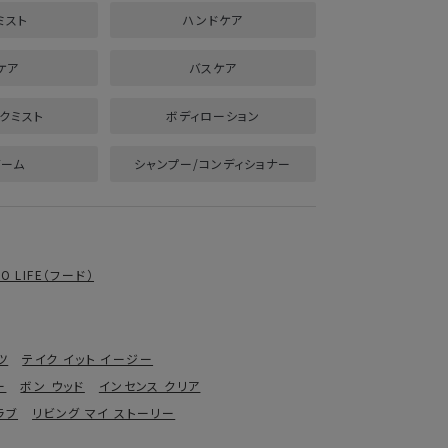
ミスト
ハンドケア
ケア
バスケア
クミスト
ボディローション
バーム
シャンプー/コンディショナー
RO LIFE（フード）
ツ
テイク イット イージー
ー
ボン ウッド
インセンス クリア
ラブ
リビング マイ ストーリー