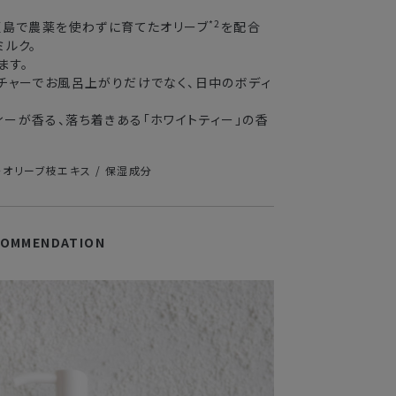
*2
豆島で農薬を使わずに育てたオリーブ
を配合
3〜4日
ミルク。
ます。
5〜8日
チャーでお風呂上がりだけでなく、日中のボディ
。
ーが香る、落ち着きある「ホワイトティー」の香
送できない場合がございます。
業期間中
ス・オリーブ枝エキス / 保湿成分
がかかる
COMMENDATION