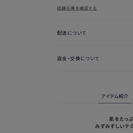
店舗在庫を確認する
配送について
お届け日の目安
返金・交換について
・ご注文日より1週間後からお届け
開封済みの製品も返金・交換いただ
・お届け日指定しない場合、最短で
※新製品（限定製品）は除きます。
実際に使用して、香りや色、使用感に
※定期販売のお申し込みは、7日後以降
金・交換サービスをご利用いただけま
アイテム紹介
詳しくは
こちら
からご確認ください。
注文後、お届けまでにかかる日数
※
オンラインストアでご購入の場合、発送完
北海道
入の場合、購入日の翌日から7日間
肌をたっ
みずみずしいテ
東北・関東・中部・関西