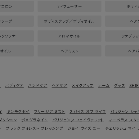
ィコロン
ディフューザー
ボディ
ィソープ
ボディスクラブ／ボディオイル
ヘア
ックソフナー
アロマオイル
ファブリッ
オイル
ヘアミスト
ヘア
ア
ボディケア
ハンドケア
ヘアケア
メイクアップ
ホーム
グッズ
SHI
イ
キンモクセイ
フリージア ミスト
スパイス オブ ライフ
パリジャン シャ
ダクション
ポメグラネイト
パリジェンヌ フェイヴァリット
マーベラス スタ
ー
ブラック フォレスト ブレッシング
ジョイ ウィズ ユー
チェリッシュ マイ 