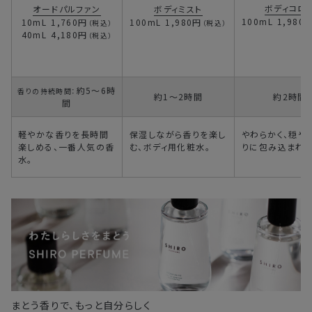
ボディコロ
オードパルファン
ボディミスト
100mL
1,980
10mL
1,760円
100mL
1,980円
（税込）
（税込）
40mL
4,180円
（税込）
約5～6時
香りの持続時間：
約1～2時間
約2時間
間
軽やかな香りを長時間
保湿しながら香りを楽し
やわらかく、穏や
楽しめる、一番人気の香
む、ボディ用化粧水。
りに包み込まれる
水。
まとう香りで、もっと自分らしく