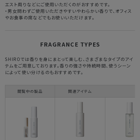
・交通状況や天候による遅延
エスト周りなどにご使用いただくのがおすすめです。
・男女問わずご使用いただきやすいやわらかい香りで、オフィス
・ラッピングのご注文、繁忙期および休業期間中
やお食事の席などでもお使いいただけます。
・ご注文内容の確認にお時間を要する
・複数製品購入により配送手配に時間がかかる
FRAGRANCE TYPES
SHIROでは香りを身にまとって楽しむ、さまざまなタイプのアイ
テムをご用意しております。香りの強さや持続時間、使うシーン
によって使い分けるのもおすすめです。
閲覧中の製品
関連アイテム