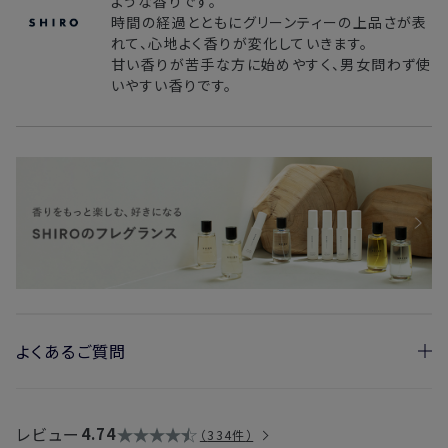
ような香りです。
時間の経過とともにグリーンティーの上品さが表
れて、心地よく香りが変化していきます。
甘い香りが苦手な方に始めやすく、男女問わず使
いやすい香りです。
よくあるご質問
・髪や洋服につけられますか？
→アルコールを使用しているため、髪や衣類が傷むおそれがあ
レビュー
4.74
334件
りますので、直接つけることはお控えください。