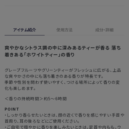
・ご注文日より1週間後からお届け日指定を承っておりま
開封済みの製品も返金・交換いただけます
す。
実際に使用して、香りや色、使用感にご満足いただけない場
・お届け日指定しない場合、最短でのお届けとなります。
合、期間内*であれば、返金・交換サービスをご利用いただけ
アイテム紹介
使用方法
成分・詳細
※新製品（限定製品）は除きます。
ます。
※定期販売のお申し込みは、7日後以降の配送となります。
詳しくは
こちら
からご確認ください。
爽やかなシトラス調の中に深みあるティーが香る
落ち
注文後、お届けまでにかかる日数の目安
※
オンラインストアでご購入の場合、発送完了メールの翌日から10日
着きある「ホワイトティー」の香り
間。対象の直営店舗でご購入の場合、購入日の翌日から7日間
北海道
3〜4日
グレープフルーツやグリーンティーがフレッシュに広がる、上品
な爽やかさの中にも落ち着きのある香りが特長です。
東北・関東・中部・関西
2〜3日
季節や性別を問わず使いやすく、つける場所によって香りの変
化も楽しめます。
中国・四国・九州
3〜4日
＜香りの持続時間＞約5～6時間
沖縄県・離島
5〜8日
POINT
・しっかり香らせたいときは、顔の近くで香りを感じやすい手首や
※以下に該当する場合、上記の日程で発送できない場合がござ
首周り、耳の後ろなどにご使用ください。
います。
・ご自宅で穏やかに香りを楽しみたいときは、足首や内もも、ウ