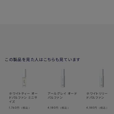
髪や洋服でふんわりとした香りをお楽しみいただく方法として
は、空間に1、2回スプレーをし、その下をくぐることをおすすめい
たします。
・オードパルファンは、未開封で保管した場合いつ頃まで香りを
保てますか？
→未開封の状態で3年は品質を保てるよう製造しております。
変質を防ぐため、開封後はなるべく早くお使いください。
高温・多湿な場所を避け、常温で保存をしていただくのがおすす
めです。
・国内配送や海外輸送はできますか？
この製品を見た人はこちらも見ています
→製品のアルコール度数によって異なります。詳細は
こちら
ホワイトティー オー
アールグレイ オード
ホワイトリリー オ
ドパルファン ミニサ
パルファン
ドパルファン
イズ
1,760
4,180
4,180
円（税込）
円（税込）
円（税込）