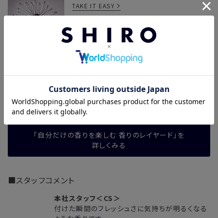
TAKE IT EASY
ホワイトティーのシトラスとテイクイットイージー
の深みのあるウッディが合わさって、より落ち着き
のある香りに。
PARISIAN SHIRT
パリジャンシャツの海辺を思わせる香りが重な
り、カジュアルながらも上品な大人の雰囲気を演
出します。
「自分だけの香りを楽しむ 香りのレイヤード」を
詳しくみる
■スタッフコメント
本社スタッフ＜CS＞
付けた瞬間のフレッシュさに気持ちが明るくなる