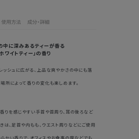
ご満足いただけない場合、期間内*であれば、返
の配送となります。
す。
使用方法
成分・詳細
の目安
了メールの翌日から10日間。対象の直営店舗でご購
3〜4日
の中に深みあるティーが香る
ホワイトティー」の香り
2〜3日
レッシュに広がる、上品な爽やかさの中にも落
3〜4日
場所によって香りの変化も楽しめます。
5〜8日
送できない場合がございます。
で香りを感じやすい手首や首周り、耳の後ろなど
業期間中
きは、足首や内もも、ウエスト周りなどにご使用
がかかる
らかい香りで、オフィスやお食事の席などでも