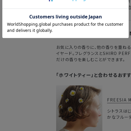
いつもの香りをきっかけにみつける、新
ホワイトティーが好きな方におすすめの
FRAGRA
お気に⼊りの⾹りに、他の⾹りを重ね
イヤード。フレグランスとSHIRO PE
だけの⾹りを楽しむことができます。
「ホワイトティー」と合わせるおす
FREESIA 
シトラスは
かなフルー