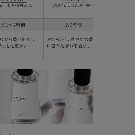
100mL
1,980円
50mL
11,
0mL
1,980円
（税込）
（税込）
100mL
16,
約1～2時間
約2時間
約5～
ながら香りを楽し
やわらかく、穏やかな香り
深みのある華
ディ用化粧水。
に包み込まれる香水。
で、より個性
水。