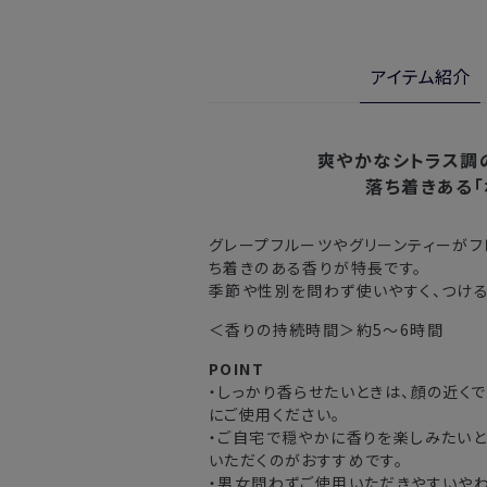
※新製品（限定製品）は除きます。
実際に使用して、香りや色、使用感に
※定期販売のお申し込みは、7日後以降
金・交換サービスをご利用いただけま
アイテム紹介
詳しくは
こちら
からご確認ください。
注文後、お届けまでにかかる日数
※
オンラインストアでご購入の場合、発送完
北海道
入の場合、購入日の翌日から7日間
爽やかなシトラス調
落ち着きある「
東北・関東・中部・関西
グレープフルーツやグリーンティーがフ
中国・四国・九州
ち着きのある香りが特長です。
季節や性別を問わず使いやすく、つける
沖縄県・離島
＜香りの持続時間＞約5～6時間
※以下に該当する場合、上記の日程で発
POINT
・しっかり香らせたいときは、顔の近く
・交通状況や天候による遅延
にご使用ください。
・ラッピングのご注文、繁忙期および休
・ご自宅で穏やかに香りを楽しみたいと
・ご注文内容の確認にお時間を要する
いただくのがおすすめです。
・複数製品購入により配送手配に時間
・男女問わずご使用いただきやすいやわ