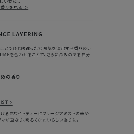
しいわたし
香りを見る ＞
NCE LAYERING
ることでひと味違った雰囲気を演出する⾹りのレ
RFUMEを合わせることで、さらに深みのある⾃分
すめの香り
MIST
じけるホワイトティーにフリージアミストの華や
ティが重なり、明るくかわいらしい香りに。