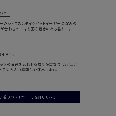
ASY
ィーのシトラスとテイクイットイージーの深みの
ィが合わさって、より落ち着きのある香りに。
SHIRT
シャツの海辺を思わせる香りが重なり、カジュア
上品な大人の雰囲気を演出します。
 香りのレイヤード」を
詳しくみる