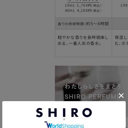
10mL
1,760円
10
（税込）
40mL
4,180円
（税込）
約5～6時間
香りの持続時間：
軽やかな香りを長時間楽し
保湿し
める、一番人気の香水。
む、ボ
まとう香りで、もっと自分らしく