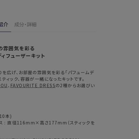
のお届けとなります。
ご満足いただけない場合、期間内*であれば、返
の配送となります。
す。
紹介
成分・詳細
の目安
了メールの翌日から10日間。対象の直営店舗でご購
3〜4日
の雰囲気を彩る
ディフューザーキット
2〜3日
りを広げ、お部屋の雰囲気を彩る「パフュームデ
3〜4日
スティック、容器が一緒になったキットです。
YOU
、
FAVOURITE DRESS
の2種からお選びい
5〜8日
送できない場合がございます。
10本)
 : 直径116mm×高さ177mm（スティックを
業期間中
がかかる