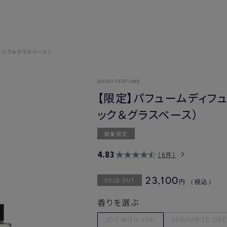
ィック＆グラスベース）
SHIRO PERFUME
【限定】パフュームディフ
ック＆グラスベース）
数量限定
4.83
6件
SOLD OUT
23,100
円
（税込）
香りを選ぶ
JOY WITH YOU
FAVOURITE DRE