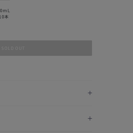
00mL
10
本
ス
SOLD OUT
日指定を承っております。
けます