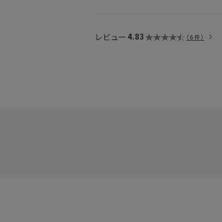
・それぞれ単品で購入はできますか？
→はい、単品でご購入いただけます。
こ
レビュー
4.83
6件
・香りを変えて使用する際は、容器を洗
→はい、よく洗っていただき、容器を乾
・国内配送や海外輸送はできますか？
→製品のアルコール度数によって異な