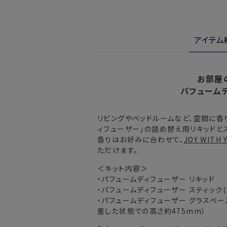
・お届け日指定しない場合、最短で
※新製品（限定製品）は除きます。
実際に使用して、香りや色、使用感に
※定期販売のお申し込みは、7日後以降
金・交換サービスをご利用いただけま
アイテム
詳しくは
こちら
からご確認ください。
注文後、お届けまでにかかる日数
※
オンラインストアでご購入の場合、発送完
北海道
入の場合、購入日の翌日から7日間
お部屋
パフューム
東北・関東・中部・関西
リビングやベッドルームなど、空間に香
中国・四国・九州
ィフューザー」の詰め替え用リキッドと
香りはお好みに合わせて、
JOY WITH 
沖縄県・離島
ただけます。
＜キット内容＞
※以下に該当する場合、上記の日程で発
・パフュームディフューザー リキッド
・交通状況や天候による遅延
・パフュームディフューザー スティック(
・パフュームディフューザー グラスベース
・ラッピングのご注文、繁忙期および休
差した状態での高さ約475mm）
・ご注文内容の確認にお時間を要する
・複数製品購入により配送手配に時間