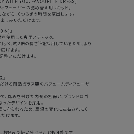
OY WITH YOU、FAVOURITE DRESS)
ィフューザーの詰め替え用リキッド。
ながら、くつろぎの時間を演出します。
お楽しみいただけます。
0本)
』
を使用した専用スティック。
*1
に比べ、約2倍の長さ
を採用しているため、より
広げます。
調整いただけます。
ス
』
ただける耐熱ガラス製のパフュームディフューザ
得て、丸みを帯びた内側の容器と、ブランドロゴ
なったデザインを採用。
壁に守られるため、室温の変化に左右されにく
ただけます。
、お好みで使い分けることも可能です。