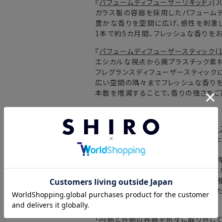
『
パフュームディフューザーリキッド
』(
J
ガラス製の容器を採用したパフュームデ
豊かな香りを空間に広げ、感性を刺激し
1本で約5カ月間、フレッシュな香りを
『
パフュームディフューザースティック(1
エシカルな視点から廃プラスチック素材
フレグランスディフューザースティック
広い空間の隅々までフレッシュな香りを
本数を増減することで、香りの強さをご
*1 L46cm
『
パフュームディフューザー グラスベー
どの香りも共通で、繰り返しご使用い
ーの専用容器です。
「一滴の雫」からインスピレーションを
をあしらった外側の容器が二重構造に
リキッドを入れる内側の容器が空気の
く、フレッシュな香りを長くお楽しみい
＜おすすめの使用方法＞
・内側と外側の容器を別々に取り外して