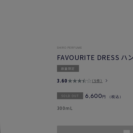
SHIRO PERFUME
FAVOURITE DRESS 
数量限定
3.60
5件
SOLD OUT
6,600
円
（税込）
300mL