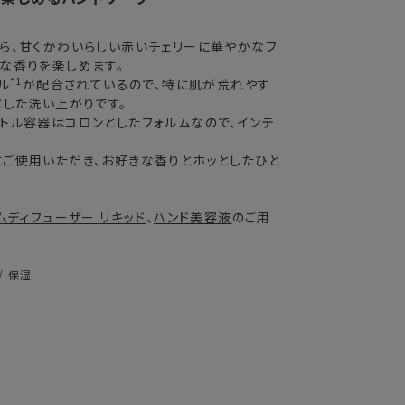
2〜3日
ら、甘くかわいらしい赤いチェリーに華やかなフ
3〜4日
な香りを楽しめます。
*1
ル
が配合されているので、特に肌が荒れやす
5〜8日
とした洗い上がりです。
トル容器はコロンとしたフォルムなので、インテ
送できない場合がございます。
ご使用いただき、お好きな香りとホッとしたひと
業期間中
ムディフューザー リキッド
、
ハンド美容液
のご用
がかかる
/ 保湿