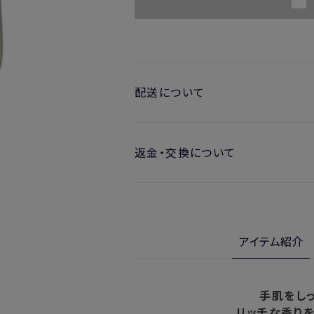
配送について
お届け日の目安
返金・交換について
・ご注文日より1週間後からお届け
開封済みの製品も返金・交換いただ
・お届け日指定しない場合、最短で
※新製品（限定製品）は除きます。
実際に使用して、香りや色、使用感に
※定期販売のお申し込みは、7日後以降
金・交換サービスをご利用いただけま
アイテム紹介
詳しくは
こちら
からご確認ください。
注文後、お届けまでにかかる日数
※
オンラインストアでご購入の場合、発送完
北海道
入の場合、購入日の翌日から7日間
手肌をし
リッチな香り