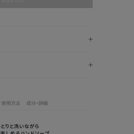
SOLD OUT
日指定を承っております。
けます
のお届けとなります。
ご満足いただけない場合、期間内*であれば、返
の配送となります。
す。
使用方法
成分・詳細
の目安
了メールの翌日から10日間。対象の直営店舗でご購
3〜4日
っとりと洗いながら
を楽しめるハンドソープ