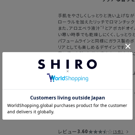
東北・関東・中部・関西
手肌をやさしくしっとりと洗い上げなが
中国・四国・九州
ローラルを加えたリッチでロマンチック
*1
また、アロエベラ液汁
とアボカドオイ
沖縄県・離島
い寒い時季でも乾燥しにくく、しっとり
パフュームラインと同様にガラス製のボ
リアとしても楽しめるデザインです。
※以下に該当する場合、上記の日程で発
家に帰った時、気分を変えたい時などに
・交通状況や天候による遅延
ときをお過ごしください。
・ラッピングのご注文、繁忙期および休
・ご注文内容の確認にお時間を要する
同じ香りで
パフューム50mL
、
パフュー
意もございます。
・複数製品購入により配送手配に時間
*1 アロエベラ液汁 / 保湿 *2 アボカド油 
レビュー
3.60
5件