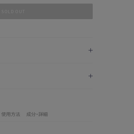
SOLD OUT
日指定を承っております。
けます
のお届けとなります。
ご満足いただけない場合、期間内*であれば、返
の配送となります。
す。
使用方法
成分・詳細
の目安
了メールの翌日から10日間。対象の直営店舗でご購