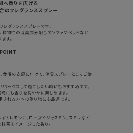
3〜4日
間へ香りを広げる
合のフレグランススプレー
2〜3日
フレグランススプレーです。
3〜4日
、植物性の消臭成分配合でソファやベッドなど
ます。
5〜8日
POINT
送できない場合がございます。
、食後の衣類に付けて、消臭スプレーとしてご使
業期間中
りリラックスして過ごしたい時にもおすすめです。
がかかる
寝時にも香りを穏やかに楽しめます。
用される方への贈り物にも最適です。
ゆずとレモンに、ローズやジャスミン、スミレなど
な抹茶をイメージした香り。