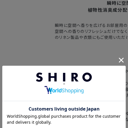
北海道
入の場合、購入日の翌日から7日間
瞬時に空
植物性消臭成分配
東北・関東・中部・関西
瞬時に空間へ香りを広げるお部屋用の
中国・四国・九州
空間への香りのリフレッシュだけでなく
のリネン製品や衣類にもご使用いただけ
沖縄県・離島
※以下に該当する場合、上記の日程で発
・交通状況や天候による遅延
・汗やタバコのニオイが気になる空間や
・ラッピングのご注文、繁忙期および休
用いただけます。
・ご注文内容の確認にお時間を要する
・芳香スプレーとして、おうち時間をよ
・複数製品購入により配送手配に時間
・寝具周りに噴きかけておくことで、就
・スーツや制服など、決まった衣類を着
【香調】
落ち着きのあるグリーン、フレッシュな
の華やかなフローラルを合わせ、上品