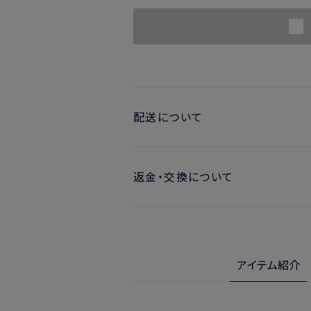
配送について
お届け日の目安
返金・交換について
・ご注文日より1週間後からお届け
開封済みの製品も返金・交換いただ
・お届け日指定しない場合、最短で
※新製品（限定製品）は除きます。
実際に使用して、香りや色、使用感に
※定期販売のお申し込みは、7日後以降
金・交換サービスをご利用いただけま
アイテム紹介
詳しくは
こちら
からご確認ください。
注文後、お届けまでにかかる日数
※
オンラインストアでご購入の場合、発送完