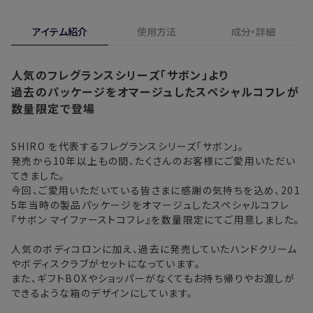
実際に使用して、香りや色、使用感にご満足いただけない場
・お届け日指定しない場合、最短でのお届けとなります。
合、期間内*であれば、返金・交換サービスをご利用いただけ
アイテム紹介
使用方法
成分・詳細
※新製品（限定製品）は除きます。
ます。
※定期販売のお申し込みは、7日後以降の配送となります。
詳しくは
こちら
からご確認ください。
人気のフレグランスシリーズ「サボン」より
注文後、お届けまでにかかる日数の目安
※
オンラインストアでご購入の場合、発送完了メールの翌日から10日
過去のパッケージをオマージュしたスペシャルコフレが
間。対象の直営店舗でご購入の場合、購入日の翌日から7日間
数量限定で登場
北海道
3〜4日
東北・関東・中部・関西
2〜3日
SHIRO を代表するフレグランスシリーズ「サボン」。
発売から10年以上もの間、たくさんのお客様にご愛用いただい
てきました。
中国・四国・九州
3〜4日
今回、ご愛用いただいている皆さまに感謝の気持ちを込め、201
5年当時の製品パッケージをオマージュしたスペシャルコフレ
沖縄県・離島
5〜8日
『サボン マイファーストコフレ』を数量限定にてご用意しました。
人気のボディコロンに加え、過去に発売していたハンドクリーム
※以下に該当する場合、上記の日程で発送できない場合がござ
やボディスクラブがセットになっています。
います。
また、ギフトBOXやショッパーがなくてもお持ち帰りやお渡しが
・交通状況や天候による遅延
できるような箱のデザインにしています。
・ラッピングのご注文、繁忙期および休業期間中