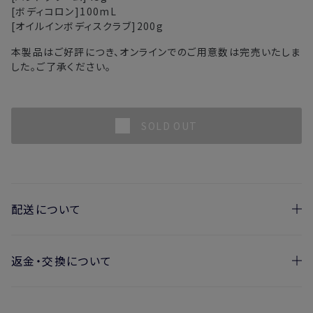
[ボディコロン]100mL
[オイルインボディスクラブ]200g
本製品はご好評につき、オンラインでのご用意数は完売いたしま
した。ご了承ください。
SOLD OUT
配送について
返金・交換について
お届け日の目安
・ご注文日より1週間後からお届け日指定を承っておりま
開封済みの製品も返金・交換いただけます
す。