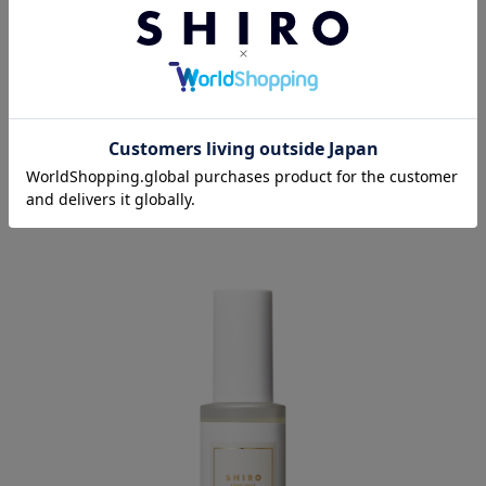
■サボン ハンドクリーム
サボンの香りを楽しみながら、しっとりと保湿するハンドクリー
ム。
*1
*2
ホホバオイル
やマカデミアナッツオイル
など肌なじみの良
*3
いオイルとアロエ
を配合。
なめらかで潤いのある手元へと整えます。持ち運びに便利なチ
ューブタイプで、外出先でもご使用いただけます。