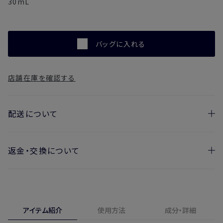
30mL
バッグに入れる
店舗在庫を確認する
配送について
返金・交換について
お届け日の目安
・ご注文日より1週間後からお届け日指定を承っておりま
開封済みの製品も返金・交換いただけます
す。
実際に使用して、香りや色、使用感にご満足いただけない場
・お届け日指定しない場合、最短でのお届けとなります。
合、期間内*であれば、返金・交換サービスをご利用いただけ
アイテム紹介
使用方法
成分・詳細
※新製品（限定製品）は除きます。
ます。
※定期販売のお申し込みは、7日後以降の配送となります。