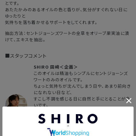
とです。
あたたかみのあるオイルの色と香りが、気分がすぐれない日に
ゆったりと
気持ちを落ち着かせるサポートをしてくれます。
抽出方法：セントジョーンズワートの全草をオリーブ果実油に漬
けて、エキスを抽出。
■スタッフコメント
SHIRO 田﨑＜企画＞
このオイルは精油もシンプルにセントジョーンズ
ワートのみのオイルです。
ちょっと気持ちが沈んでしまう日や、あまり前向き
になれない日など、
すこし不調を感じる日に自然と手にとることが多
いです。
私のおすすめの使い方は、オイルを両手に伸ばし
た後、鼻を包むようにまずは香りを楽しんでいた
だきたいです。
深呼吸しながら使ってください。精油には眠りを