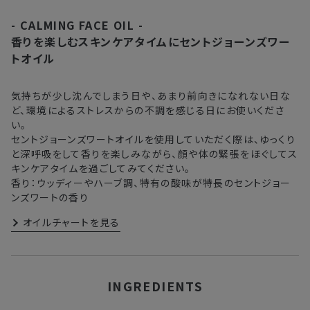
詳しくは
こちら
からご確認ください。
- CALMING FACE OIL -
注文後、お届けまでにかかる日数の目安
※
オンラインストアでご購入の場合、発送完了メールの翌日から10日
香りを楽しむスキンケアタイムにセントジョーンズワー
間。対象の直営店舗でご購入の場合、購入日の翌日から7日間
トオイル
北海道
3〜4日
東北・関東・中部・関西
2〜3日
気持ちが少し沈んでしまう日や、あまり前向きになれない日な
ど、環境によるストレスからの不調を感じる日にお使いくださ
い。
中国・四国・九州
3〜4日
セントジョーンズワートオイルを使用していただく際は、ゆっくり
と深呼吸をして香りを楽しみながら、顔や体の緊張をほぐしてス
沖縄県・離島
5〜8日
キンケアタイムを過ごしてみてください。
香り：ウッディーやハーブ調、特有の酸味が特長のセントジョー
ンズワートの香り
※以下に該当する場合、上記の日程で発送できない場合がござ
います。
オイルチャートを見る
・交通状況や天候による遅延
・ラッピングのご注文、繁忙期および休業期間中
・ご注文内容の確認にお時間を要する
・複数製品購入により配送手配に時間がかかる
INGREDIENTS