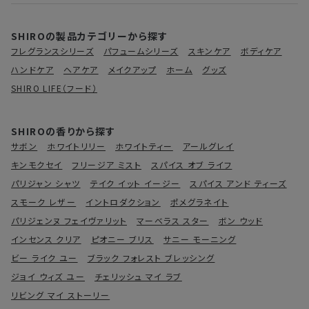
SHIROの製品カテゴリーから探す
フレグランスシリーズ
パフュームシリーズ
スキンケア
ボディケア
ハンドケア
ヘアケア
メイクアップ
ホーム
グッズ
SHIRO LIFE（フード）
SHIROの香りから探す
サボン
ホワイトリリー
ホワイトティー
アールグレイ
キンモクセイ
フリージア ミスト
スパイス オブ ライフ
パリジャン シャツ
テイク イット イージー
スパイス アンド ティーズ
スモーク レザー
イントロダクション
ポメグラネイト
パリジェンヌ フェイヴァリット
マーベラス スター
ボン ウッド
インセンス クリア
ピオニー ブリス
サニー モーニング
ビー ライク ユー
ブラック フォレスト ブレッシング
ジョイ ウィズ ユー
チェリッシュ マイ ラブ
リビング マイ ストーリー