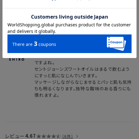
よくする効果もあるので、夜にお使いいただくの
が特におすすめです。
本社スタッフ
花粉やマスクなどで肌がいつもよりちょっと元気
がない状態の時は、絶対にセントジョーンズワー
トオイル。
夜のスキンケアの時間になんだか肌が疲れてい
るなと感じるときって、気持ちもちょっと下がるん
ですよね。
セントジョーンズワートオイルはまるで飲むよう
にすっと肌になじんでいきます。
マッサージしながらなじませるとパッと肌も気持
ちも明るくなります。独特な酸味のある香りにも
慣れますよ。
レビュー
4.67
6件