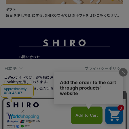
ギフト
毎日を少し特別にする、SHIROならではのギフトをぜひご覧ください。
お問い合わせ
ご利用ガイド
日本語
プライバシーポリシー
よくあるご質問
当Webサイトでは、お客様に適した情報およびサービスを提供するために、
Cookieを使用しております。
Cookieの使用に同意いただける場合は、「同意する」をクリックしてくださ
会社概要
い。
ご利用規約
詳しくは、右上記載プライバシーポリシーリンクまたは「Cookieについて」
特定商取引法に基づく表記
をクリックのうえ、ご参照ください。
プライバシーポリシー
ソーシャルメディアポリシー
同意する