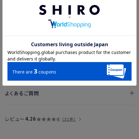
よくあるご質問
・ニームリキッドコンシーラーとの違い。
→カバー力や保湿力、付ける範囲で使い分けいただけます。
レビュー
4.26
31件
→気になる箇所にポイントで使用する際やカバー力を重視する
場合は、タピオカコンシーラーがおすすめです。
→乾燥しやすく、ヨレやすい目元や頬周りはニームリキッドコン