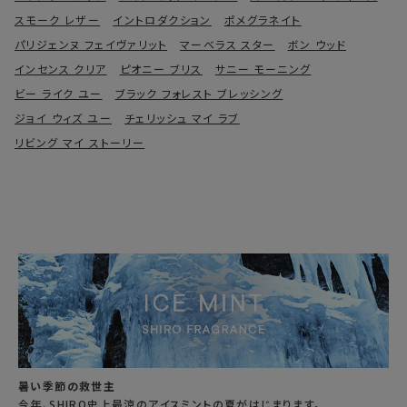
スモーク レザー
イントロダクション
ポメグラネイト
パリジェンヌ フェイヴァリット
マーベラス スター
ボン ウッド
インセンス クリア
ピオニー ブリス
サニー モーニング
ビー ライク ユー
ブラック フォレスト ブレッシング
ジョイ ウィズ ユー
チェリッシュ マイ ラブ
リビング マイ ストーリー
暑い季節の救世主
今年、SHIRO史上最涼のアイスミントの夏がはじまります。