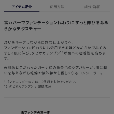
合、期間内*であれば、返金・交換サービスをご利用いただけ
アイテム紹介
使用方法
成分・詳細
※新製品（限定製品）は除きます。
ます。
※定期販売のお申し込みは、7日後以降の配送となります。
詳しくは
こちら
からご確認ください。
高カバーでファンデーション代わりに
すっと伸びるなめ
注文後、お届けまでにかかる日数の目安
※
オンラインストアでご購入の場合、発送完了メールの翌日から10日
らかなテクスチャー
間。対象の直営店舗でご購入の場合、購入日の翌日から7日間
北海道
3〜4日
潤いをキープしながら自然な仕上がりへ。
ファンデーション代わりにも使用できるほどなめらかでみずみ
東北・関東・中部・関西
2〜3日
*1
ずしく肌に伸び、タピオカデンプン
が肌への密着性を高めま
す。
中国・四国・九州
3〜4日
未精製にこだわったガーナ産の黄金色のシアバターが、肌に潤
沖縄県・離島
5〜8日
いを与えながら乾燥や紫外線から優しく守るコンシーラー。
*ゴマアレルギーの方は、ご使用をお控えください。
※以下に該当する場合、上記の日程で発送できない場合がござ
*1 タピオカデンプン / 整肌成分
います。
・交通状況や天候による遅延
・ラッピングのご注文、繁忙期および休業期間中
・ご注文内容の確認にお時間を要する