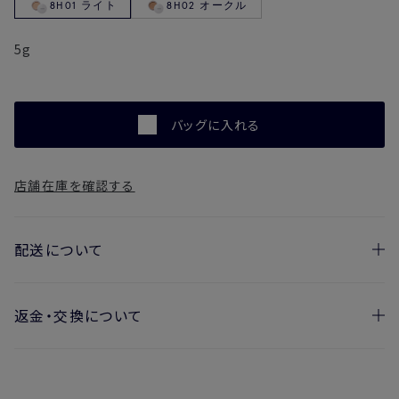
8H01 ライト
8H02 オークル
5g
バッグに入れる
店舗在庫を確認する
配送について
返金・交換について
お届け日の目安
・ご注文日より1週間後からお届け日指定を承っておりま
開封済みの製品も返金・交換いただけます
す。
実際に使用して、香りや色、使用感にご満足いただけない場
・お届け日指定しない場合、最短でのお届けとなります。