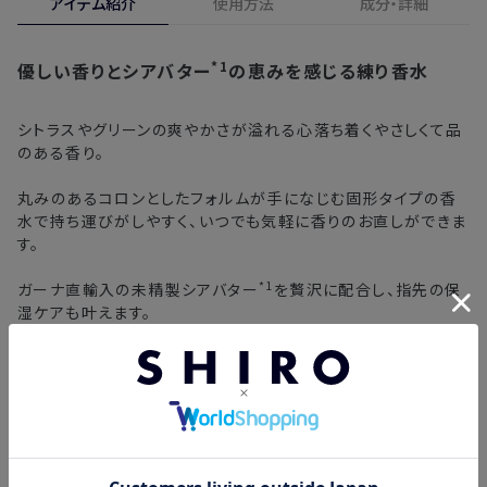
アイテム紹介
使用方法
成分・詳細
※新製品（限定製品）は除きます。
ます。
※定期販売のお申し込みは、7日後以降の配送となります。
詳しくは
こちら
からご確認ください。
*1
優しい香りとシアバター
の恵みを感じる練り香水
注文後、お届けまでにかかる日数の目安
※
オンラインストアでご購入の場合、発送完了メールの翌日から10日
間。対象の直営店舗でご購入の場合、購入日の翌日から7日間
北海道
3〜4日
シトラスやグリーンの爽やかさが溢れる心落ち着くやさしくて品
のある香り。
東北・関東・中部・関西
2〜3日
丸みのあるコロンとしたフォルムが手になじむ固形タイプの香
水で持ち運びがしやすく、いつでも気軽に香りのお直しができま
中国・四国・九州
3〜4日
す。
沖縄県・離島
5〜8日
*1
ガーナ直輸入の未精製シアバター
を贅沢に配合し、指先の保
湿ケアも叶えます。
未精製ならではのナッツのような香りがほんのりと立ち、自然の
※以下に該当する場合、上記の日程で発送できない場合がござ
恵みをあますことなく感じられます。
います。
・交通状況や天候による遅延
＜香りの持続時間＞約2～3時間
・ラッピングのご注文、繁忙期および休業期間中
・ご注文内容の確認にお時間を要する
香調
TOP：グレープフルーツ、レモン、グリーン
・複数製品購入により配送手配に時間がかかる