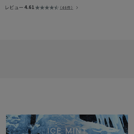
しょうか？
レビュー
4.61
46件
*1
→シアバター
が結晶化し、固まってできたもので、品質に問題
はございません。安心してご使用いただけます。
*1 シア脂 / 保湿成分
※大豆アレルギーの方はご使用をお控えください。