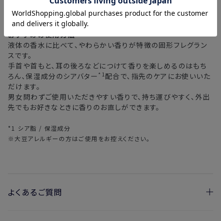
MIDDLE：グリーンティー、ジャスミン、ローズ、リリー
LAST：ムスク、ウッディ、アンバー
おすすめの使用方法
液体の香水に比べて、やわらかい香りが特徴の固形フレグラン
スです。
手首や首もと、耳の後ろなどにつけて香りを楽しめるのはもち
*1
ろん、保湿成分のシアバター
配合で、指先のケアにお使いいた
だけます。
男女問わずご使用いただきやすい香りで、持ち運びやすく、外出
先でもお好きなときに香りのお直しができます。
*1 シア脂 / 保湿成分
※大豆アレルギーの方はご使用をお控えください。
よくあるご質問
・練り香水の表面にブツブツとした突起が出てきているのは何で