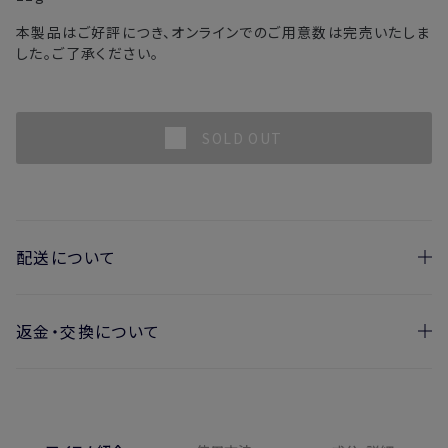
本製品はご好評につき、オンラインでのご用意数は完売いたしま
した。ご了承ください。
SOLD OUT
配送について
返金・交換について
お届け日の目安
・ご注文日より1週間後からお届け日指定を承っておりま
開封済みの製品も返金・交換いただけます
す。
実際に使用して、香りや色、使用感にご満足いただけない場
・お届け日指定しない場合、最短でのお届けとなります。
合、期間内*であれば、返金・交換サービスをご利用いただけ