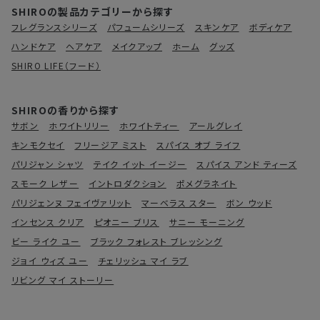
SHIROの製品カテゴリーから探す
フレグランスシリーズ
パフュームシリーズ
スキンケア
ボディケア
ハンドケア
ヘアケア
メイクアップ
ホーム
グッズ
SHIRO LIFE（フード）
SHIROの香りから探す
サボン
ホワイトリリー
ホワイトティー
アールグレイ
キンモクセイ
フリージア ミスト
スパイス オブ ライフ
パリジャン シャツ
テイク イット イージー
スパイス アンド ティーズ
スモーク レザー
イントロダクション
ポメグラネイト
パリジェンヌ フェイヴァリット
マーベラス スター
ボン ウッド
インセンス クリア
ピオニー ブリス
サニー モーニング
ビー ライク ユー
ブラック フォレスト ブレッシング
ジョイ ウィズ ユー
チェリッシュ マイ ラブ
リビング マイ ストーリー