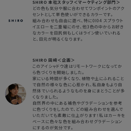
SHIRO 本社スタッフ＜マーケティング部門＞
どの色も気分や服に合わせてワンポイントのアク
セントとして単色使いができるカラーです。
組み合わせも自由に遊べ、特に0I04 スプラウト
イエローを二重幅にのせ、他3色の中からお好き
なカラーを目尻側もしくはライン使いでいれる
と、目元が明るくなります。
SHIRO 田﨑＜企画＞
このアイシャドウ達はリモートワークになってか
ら色づくりを開始しました。
家にいる時間が多くなり、植物や土にふれること
で自然の様々な色に心惹かれ、私自身もより自
然体でいられるようなものを身にまとうことが多
くなりました。
自然界の中にある補色やグラデーションを参考
に色づくりをしたので、どの組み合わせを選んで
いただいても素敵に仕上がります！私はカーキを
ベースに色々な色を組み合わせグラデーション
にするのが気分です。