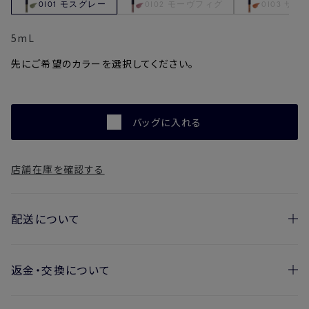
0I01 モスグレー
0I02 モーヴフィグ
0I03 サ
5mL
先にご希望のカラーを選択してください。
バッグに入れる
店舗在庫を確認する
配送について
返金・交換について
お届け日の目安
・ご注文日より1週間後からお届け日指定を承っておりま
開封済みの製品も返金・交換いただけます