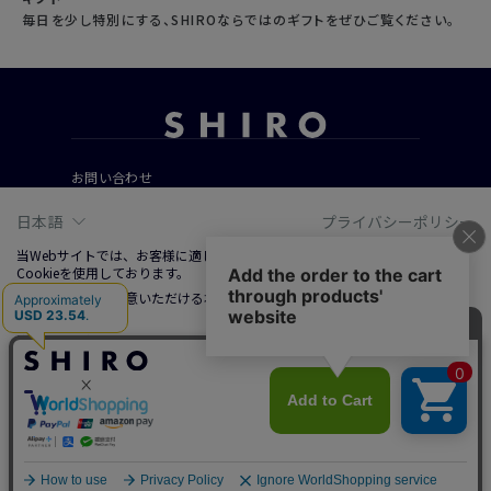
毎日を少し特別にする、SHIROならではのギフトをぜひご覧ください。
お問い合わせ
ご利用ガイド
日本語
プライバシーポリシー
よくあるご質問
当Webサイトでは、お客様に適した情報およびサービスを提供するために、
Cookieを使用しております。
Cookieの使用に同意いただける場合は、「同意する」をクリックしてくださ
会社概要
い。
ご利用規約
詳しくは、右上記載プライバシーポリシーリンクまたは「Cookieについて」
特定商取引法に基づく表記
をクリックのうえ、ご参照ください。
プライバシーポリシー
ソーシャルメディアポリシー
同意する
0I01 モスグレー
© 2019 SHIRO CO., LTD.
調整する
拒否する
バッグに入れる
3,734
円
（税込）