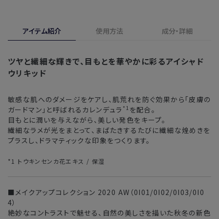
す。
実際に使用して、香りや色、使用感にご満足いただけない場
・お届け日指定しない場合、最短でのお届けとなります。
合、期間内*であれば、返金・交換サービスをご利用いただけ
アイテム紹介
使用方法
成分・詳細
※新製品（限定製品）は除きます。
ます。
※定期販売のお申し込みは、7日後以降の配送となります。
詳しくは
こちら
からご確認ください。
ツヤと繊細な輝きで、目もとを華やかに彩るアイシャド
注文後、お届けまでにかかる日数の目安
※
オンラインストアでご購入の場合、発送完了メールの翌日から10日
ウリキッド
間。対象の直営店舗でご購入の場合、購入日の翌日から7日間
北海道
3〜4日
敏感な肌へのダメージをケアし、肌荒れを防ぐ効果から「皮膚の
*1
ガードマン」と呼ばれるカレンデュラ
東北・関東・中部・関西
を配合。
2〜3日
目もとに潤いを与えながら、美しい発色をキープ。
繊細なラメが光をまとって、まばたきするたびに繊細な煌めきを
中国・四国・九州
3〜4日
プラスし、ドラマティックな印象をつくります。
沖縄県・離島
5〜8日
*1 トウキンセンカ花エキス / 保湿
※以下に該当する場合、上記の日程で発送できない場合がござ
■メイクアップコレクション 2020 AW（0I01/0I02/0I03/0I0
います。
4）
・交通状況や天候による遅延
絶妙なコントラストで魅せる、自然の美しさを描いた秋冬の新色
・ラッピングのご注文、繁忙期および休業期間中