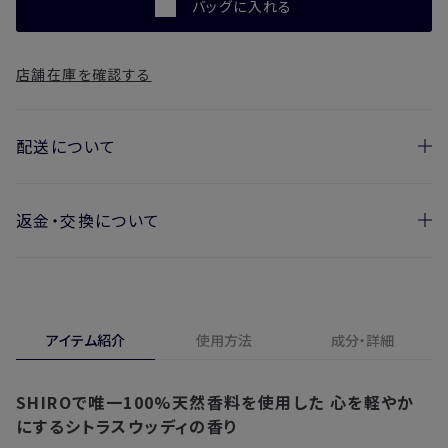
バッグに入れる
店舗在庫を確認する
配送について
返金・交換について
お届け日の目安
・ご注文日より1週間後からお届け日指定を承っておりま
開封済みの製品も返金・交換いただけます
す。
実際に使用して、香りや色、使用感にご満足いただけない場
・お届け日指定しない場合、最短でのお届けとなります。
合、期間内*であれば、返金・交換サービスをご利用いただけ
アイテム紹介
使用方法
成分・詳細
※新製品（限定製品）は除きます。
ます。
※定期販売のお申し込みは、7日後以降の配送となります。
詳しくは
こちら
からご確認ください。
SHIROで唯一100%天然香料を使用した
心を軽やか
注文後、お届けまでにかかる日数の目安
※
オンラインストアでご購入の場合、発送完了メールの翌日から10日
にするシトラスウッディの香り
間。対象の直営店舗でご購入の場合、購入日の翌日から7日間