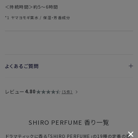
＜持続時間＞約5～6時間
*1 ヤマヨモギ葉水 / 保湿・芳香成分
よくあるご質問
・国内配送や海外輸送はできますか？
→製品のアルコール度数によって異なります。詳細は
こちら
レビュー
4.80
5件
SHIRO PERFUME 香り一覧
ドラマティックに香る「SHIRO PERFUME」の19種の定番の香