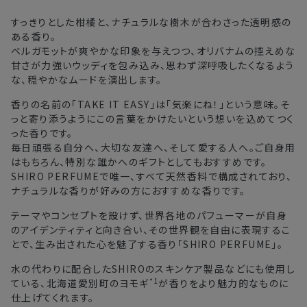
北海道
3〜4日
すっきりとした柑橘と、ナチュラルな樹木が合わさった透明感の
ある香り。
東北・関東・中部・関西
2〜3日
ベルガモットが爽やかな印象を与えつつ、オリバナムの控えめな
甘さが力強いウッディを包み込み、思わず深呼吸したくなるよう
中国・四国・九州
3〜4日
な、穏やかなムードを演出します。
沖縄県・離島
5〜8日
香りの名前の「TAKE IT EASY」は「気楽にね！」という意味。そ
っと寄り添うようにこの言葉をかけたいという想いを込めてつく
った香りです。
※以下に該当する場合、上記の日程で発送できない場合がござ
毎日頑張る自分へ、大切な友達へ、そして愛する人へ。ご自身用
います。
はもちろん、特別な誰かへのギフトとしてもおすすめです。
・交通状況や天候による遅延
SHIRO PERFUMEで唯一、すべて天然香料で構成されており、
・ラッピングのご注文、繁忙期および休業期間中
ナチュラルな香りが好みの方におすすめな香りです。
・ご注文内容の確認にお時間を要する
テーマやコンセプトを設けず、世界各地のパフューマーが自身
・複数製品購入により配送手配に時間がかかる
のアイデンティティと向き合い、その世界観を自由に表現するこ
とで、生み出された心を魅了する香り「SHIRO PERFUME」。
水の代わりに配合したSHIROのスキンケア製品などにも使用し
*1
ている、北海道愛別町のヨモギ
が香りをより魅力的なものに
仕上げてくれます。