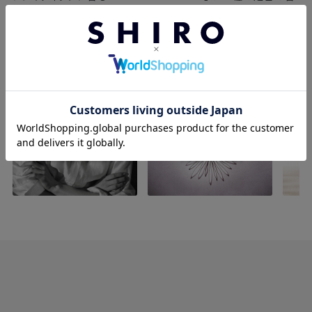
りと、季節を彩る限定の香りをご紹介します。
SALT & WAVES
PEONY BLISS
S
PARISIAN SHIRT
TAKE IT EASY
SP