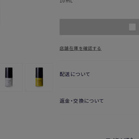
10mL
店舗在庫を確認する
配送について
お届け日の目安
返金・交換について
・ご注文日より1週間後からお届け
開封済みの製品も返金・交換いただ
・お届け日指定しない場合、最短で
※新製品（限定製品）は除きます。
実際に使用して、香りや色、使用感に
※定期販売のお申し込みは、7日後以降
金・交換サービスをご利用いただけま