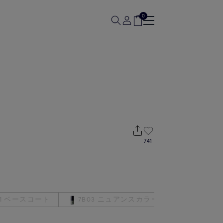
0
741
01 ベースコート
7B03 ニュアンスカラー ブルー
7