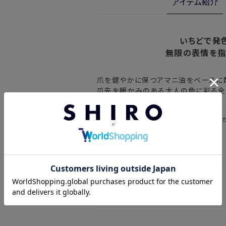
アイテム紹介
詳しくは
こちら
からご確認ください。
注文後、お届けまでにかかる日数
※
オンラインストアでご購入の場合、発送完
北海道
入の場合、購入日の翌日から7日間
いちどで発
無限の表情を
東北・関東・中部・関西
爪を健やかに保つアマニ油をベースに
中国・四国・九州
爪先を暖かみのある大人の色に彩る全
い。
沖縄県・離島
※ゴマアレルギーの方は、ご使用をお控えく
※以下に該当する場合、上記の日程で発
・交通状況や天候による遅延
・ラッピングのご注文、繁忙期および休
・ご注文内容の確認にお時間を要する
よくあるご質問
・複数製品購入により配送手配に時間
・キャップの開け方を教えて欲しい。
→キャップは二重構造になっております