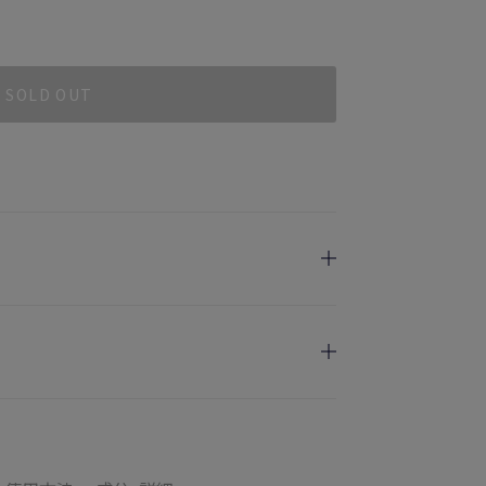
SOLD OUT
日指定を承っております。
けます
のお届けとなります。
ご満足いただけない場合、期間内*であれば、返
の配送となります。
す。