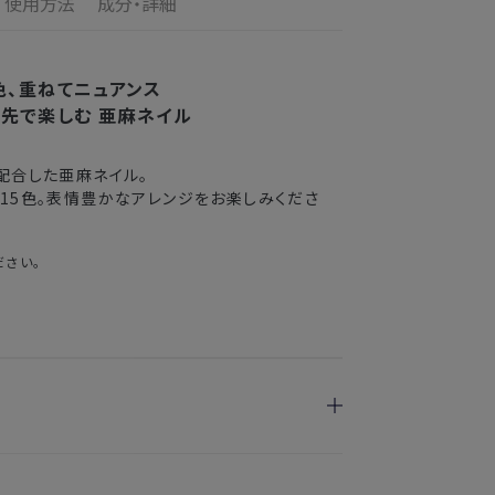
使用方法
成分・詳細
の目安
了メールの翌日から10日間。対象の直営店舗でご購
3〜4日
色、重ねてニュアンス
指先で楽しむ
亜麻ネイル
2〜3日
配合した亜麻ネイル。
3〜4日
15色。表情豊かなアレンジをお楽しみくださ
5〜8日
ださい。
送できない場合がございます。
業期間中
がかかる
。