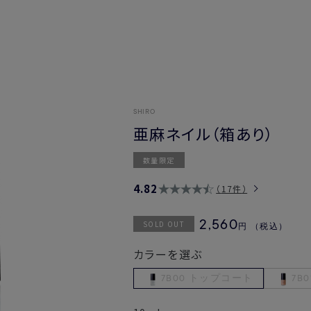
SHIRO
亜麻ネイル（箱あり）
数量限定
4.82
17件
SOLD OUT
2,560
円
（税込）
カラーを選ぶ
7B00 トップコート
7B