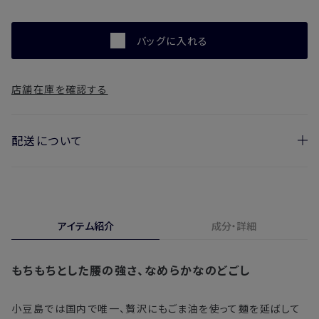
バッグに入れる
店舗在庫を確認する
配送について
お届け日の目安
・ご注文日より1週間後からお届け日指定を承っておりま
アイテム紹介
成分・詳細
す。
・お届け日指定しない場合、最短でのお届けとなります。
もちもちとした腰の強さ、なめらかなのどごし
※新製品（限定製品）は除きます。
※定期販売のお申し込みは、7日後以降の配送となります。
小豆島では国内で唯一、贅沢にもごま油を使って麺を延ばして