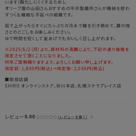
います(酸化しにくくするため)。
注文後、お届けまでにかかる日数の目安
オリーブ園の山田さんおすすめの平井製麺所さんが機械を使わ
ずつくる繊細な手延べの細麺です。
北海道
3〜4日
茹で上がったらすぐにたっぷりの冷水で麺を引き締めて、腰の強
東北・関東・中部・関西
2〜3日
さとのどごしをお楽しみください。
ゆで時間を短くして釜あげでもおいしく召し上がれます。
中国・四国・九州
3〜4日
※2025/6/2（月）より、原材料の高騰により、下記の通り価格を
改定させて頂くことになりました。
沖縄県・離島
5〜8日
何卒ご理解賜りますよう、よろしくお願い申し上げます。
改定前：1,800円(税込)→改定後：2,030円(税込)
※以下に該当する場合、上記の日程で発送できない場合がござ
■取扱店舗
います。
SHIRO オンラインストア、砂川本店、札幌ステラプレイス店
・交通状況や天候による遅延
・ラッピングのご注文、繁忙期および休業期間中
・ご注文内容の確認にお時間を要する
・複数製品購入により配送手配に時間がかかる
レビュー
0.00
レビューを書く