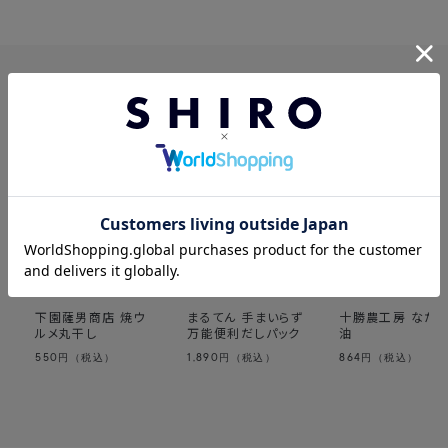
この製品を見た人はこちらも見ています
下園薩男商店 焼ウ
まるてん 手まいらず
十勝農工房 なた
ルメ丸干し
万能便利だしパック
油
550
1,890
864
円（税込）
円（税込）
円（税込）