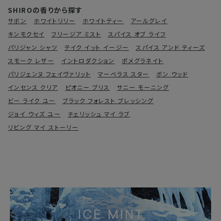
SHIROの香りから探す
サボン
ホワイトリリー
ホワイトティー
アールグレイ
キンモクセイ
フリージア ミスト
スパイス オブ ライフ
パリジャン シャツ
テイク イット イージー
スパイス アンド ティーズ
スモーク レザー
イントロダクション
ポメグラネイト
パリジェンヌ フェイヴァリット
マーベラス スター
ボン ウッド
インセンス クリア
ピオニー ブリス
サニー モーニング
ビー ライク ユー
ブラック フォレスト ブレッシング
ジョイ ウィズ ユー
チェリッシュ マイ ラブ
リビング マイ ストーリー