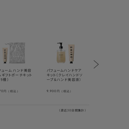
フューム ハンド美容
パフュームハンドケア
SMOKED LEATH
＆ギフトポーチキット
キット（クレイハンドソ
オードパルファン
全9種）
ープ＆ハンド美容液）
11,203～16,005
円
70
9,900
円（税込）
円（税込）
込）
（直近30日間集計）