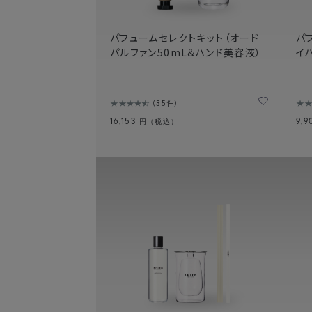
パフュームセレクトキット（オード
パ
パルファン50mL&ハンド美容液）
イ
35件
16,153
9,
円（税込）