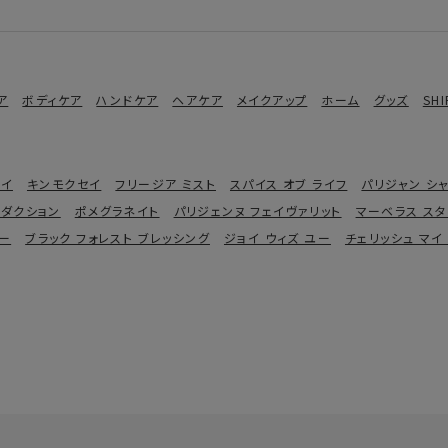
ア
ボディケア
ハンドケア
ヘアケア
メイクアップ
ホーム
グッズ
SHI
レイ
キンモクセイ
フリージア ミスト
スパイス オブ ライフ
パリジャン シ
ロダクション
ポメグラネイト
パリジェンヌ フェイヴァリット
マーベラス ス
ユー
ブラック フォレスト ブレッシング
ジョイ ウィズ ユー
チェリッシュ マイ