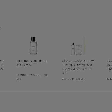
ト
パフュ
BE LIKE YOU オード
パフュームディフューザ
パ
 リ
パルファン
ーキット（リキッド＆ス
液
0本
ティック＆グラスベー
（
ス）
11,203～16,005
円（税
23,100
5,1
込）
円（税込）