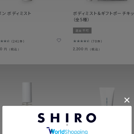
ボン ボディミスト
ボディミスト＆ギフトポーチキッ
（全5種）
返金不可
241件
70件
80
2,200
円（税込）
円（税込）