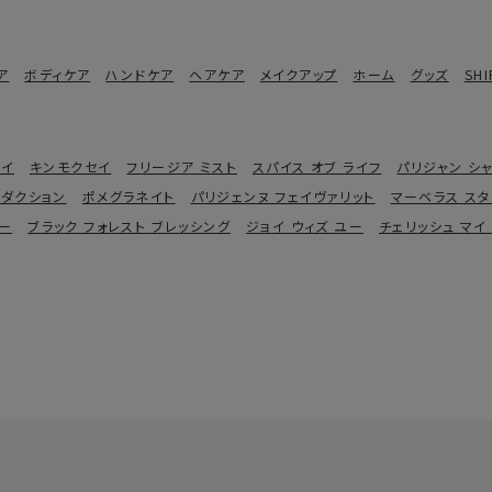
ア
ボディケア
ハンドケア
ヘアケア
メイクアップ
ホーム
グッズ
SHI
レイ
キンモクセイ
フリージア ミスト
スパイス オブ ライフ
パリジャン シ
ロダクション
ポメグラネイト
パリジェンヌ フェイヴァリット
マーベラス ス
ユー
ブラック フォレスト ブレッシング
ジョイ ウィズ ユー
チェリッシュ マイ