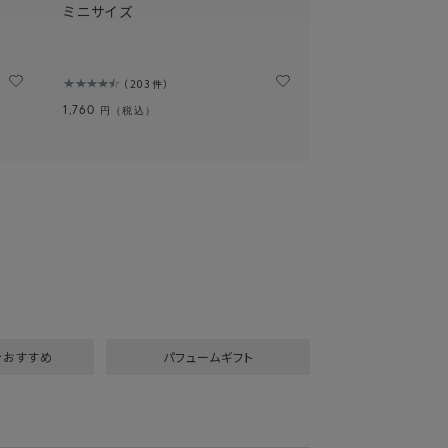
ミニサイズ
203件
1,760
円（税込）
円台おすすめ
パフュームギフト