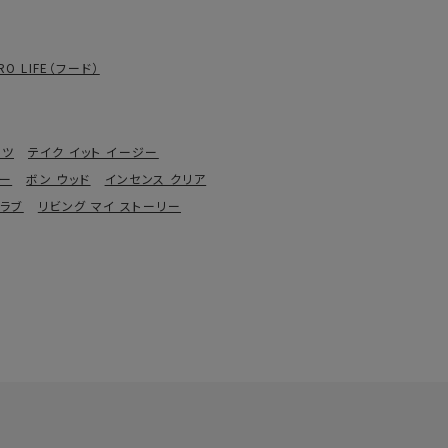
RO LIFE（フード）
ャツ
テイク イット イージー
ター
ボン ウッド
インセンス クリア
 ラブ
リビング マイ ストーリー