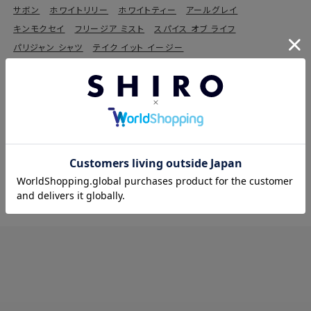
サボン
ホワイトリリー
ホワイトティー
アールグレイ
キンモクセイ
フリージア ミスト
スパイス オブ ライフ
パリジャン シャツ
テイク イット イージー
スパイス アンド ティーズ
スモーク レザー
イントロダクション
ポメグラネイト
パリジェンヌ フェイヴァリット
マーベラス スター
ボン ウッド
インセンス クリア
ピオニー ブリス
サニー モーニング
ビー ライク ユー
ブラック フォレスト ブレッシング
ジョイ ウィズ ユー
チェリッシュ マイ ラブ
リビング マイ ストーリー