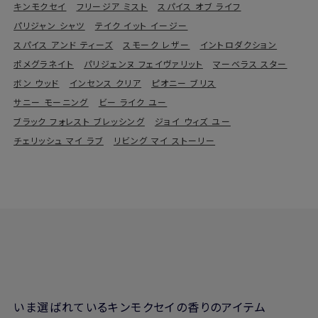
キンモクセイ
フリージア ミスト
スパイス オブ ライフ
パリジャン シャツ
テイク イット イージー
スパイス アンド ティーズ
スモーク レザー
イントロダクション
ポメグラネイト
パリジェンヌ フェイヴァリット
マーベラス スター
ボン ウッド
インセンス クリア
ピオニー ブリス
サニー モーニング
ビー ライク ユー
ブラック フォレスト ブレッシング
ジョイ ウィズ ユー
チェリッシュ マイ ラブ
リビング マイ ストーリー
いま選ばれているキンモクセイの香りのアイテム