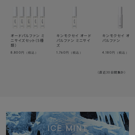
オードパルファン ミ
キンモクセイ オード
キンモクセイ オー
ニサイズセット（5種
パルファン ミニサイ
パルファン
類）
ズ
8,800
1,760
4,180
円（税込）
円（税込）
円（税込）
（直近30日間集計）