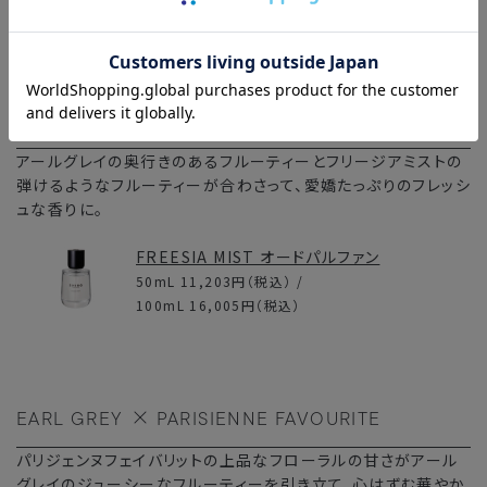
EARL GREY
FREESIA MIST
アールグレイの奥行きのあるフルーティーとフリージアミストの
弾けるようなフルーティーが合わさって、愛嬌たっぷりのフレッシ
ュな香りに。
FREESIA MIST オードパルファン
50mL
11,203円
（税込） /
100mL
16,005円
（税込）
EARL GREY
PARISIENNE FAVOURITE
パリジェンヌフェイバリットの上品なフローラルの甘さがアール
グレイのジューシーなフルーティーを引き立て、心はずむ華やか