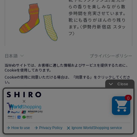
らの香りを楽しみながら散
歩時間を充実させています。
靴にも香りがほんのり残り
ます。〈伊勢丹新宿店 スタッ
フ〉
日本語
プライバシーポリシー
RECOMMENDED ITEM
当Webサイトでは、お客様に適した情報およびサービスを提供するために、
TAKE IT EASY オードパルファン
16,005円
（税込）＞
Cookieを使用しております。
Cookieの使用に同意いただける場合は、「同意する」をクリックしてくださ
い。
詳しくは、右上記載プライバシーポリシーリンクまたは「Cookieについて」
※ SHIROのフレグランス製品について、
をクリックのうえ、ご参照ください。
秀でた製品知識と販売スキルを有するブランド公認スタッフ
同意する
Illustration : Manami Ishida
調整する
拒否する