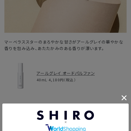
マーベラススターのまろやかな甘さがアールグレイの華やかな
香りを包み込み、あたたかみのある香りが漂います。
アールグレイ オードパルファン
40mL
4,180円
（税込）
MARVELLOUS STAR オードパルファン
100mL
16,005円
（税込）